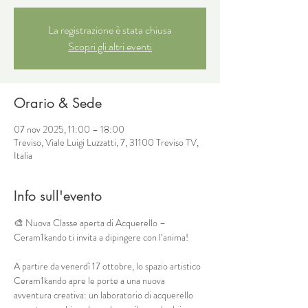
La registrazione è stata chiusa
Scopri gli altri eventi
Orario & Sede
07 nov 2025, 11:00 – 18:00
Treviso, Viale Luigi Luzzatti, 7, 31100 Treviso TV,
Italia
Info sull'evento
🎨 Nuova Classe aperta di Acquerello – 
Ceram1kando ti invita a dipingere con l’anima!
A partire da venerdì 17 ottobre, lo spazio artistico 
Ceram1kando apre le porte a una nuova 
avventura creativa: un laboratorio di acquerello 