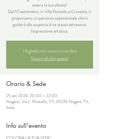
essere la tua alleata!
Dal 10 settembre, in Villa Pontello a Crocetta, ti
proponiamo un percorso esperienziale che ti
guiderà alla scoperta di te stesso attraverso
l'espressione artistica.
I biglietti non sono in vendita
Scopri gli altri eventi
Orario & Sede
25 set 2024, 20:00 – 22:00
Nogare', Via L. Pontello, 7/1, 31035 Nogare' TV,
Italia
Info sull'evento
COLORA LA TUA VITA”
