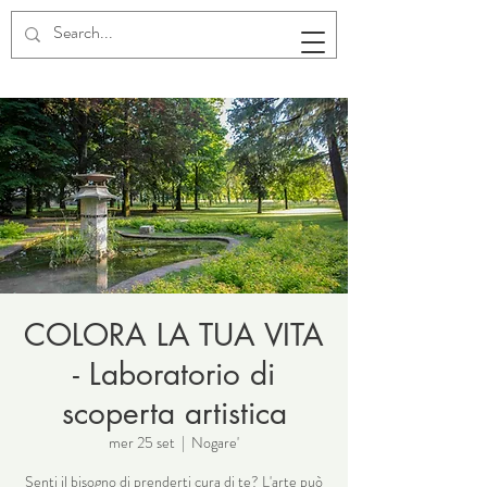
COLORA LA TUA VITA
- Laboratorio di
scoperta artistica
mer 25 set
  |  
Nogare'
Senti il bisogno di prenderti cura di te? L'arte può